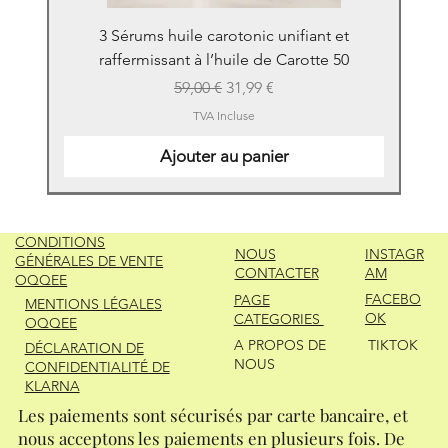
3 Sérums huile carotonic unifiant et
raffermissant à l’huile de Carotte 50
Prix original
Prix promotionnel
59,00 €
31,99 €
TVA Incluse
Ajouter au panier
New
New
New
New
New
New
New
New
New
New
New
New
New
New
CONDITIONS
NOUS
INSTAGR
GÉNÉRALES DE VENTE
CONTACTER
AM
OQQEE
FACEBO
PAGE
MENTIONS LÉGALES
OK
CATEGORIES
OQQEE
A PROPOS DE
TIKTOK
DÉCLARATION DE
NOUS
CONFIDENTIALITÉ DE
KLARNA
Les paiements sont sécurisés par carte bancaire, et
nous acceptons les paiements en plusieurs fois. De