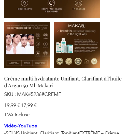
Crème multi hydratante Unifiant, Clarifiant à l’huile
d’Argan 50 Ml-Makari
SKU
SKU :
MAK#5236#CREME
MAK#5236#CREME
Prix
Prix
19,99 €
17,99 €
d’origine
promotionnel
TVA Incluse
Vidéo-YouTube
-SOINS Unifiant, Clarifiant, TonifiantEXTRÊME – Crème