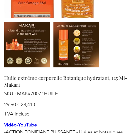
Huile extrême corporelle Botanique hydratant, 125 Ml-
Makari
SKU
SKU :
MAK#7007#HUILE
MAK#7007#HUILE
Prix
Prix
29,90 €
28,41 €
d’origine
promotionnel
TVA Incluse
Vidéo-YouTube
-ACTION TONIFIANT PUISSANTE - Huiles et botaniques