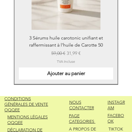
3 Sérums huile carotonic unifiant et
raffermissant à l’huile de Carotte 50
Prix original
Prix promotionnel
59,00 €
31,99 €
TVA Incluse
Ajouter au panier
New
New
New
New
New
New
New
New
New
New
New
New
New
New
CONDITIONS
NOUS
INSTAGR
GÉNÉRALES DE VENTE
CONTACTER
AM
OQQEE
FACEBO
PAGE
MENTIONS LÉGALES
OK
CATEGORIES
OQQEE
A PROPOS DE
TIKTOK
DÉCLARATION DE