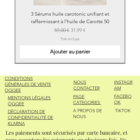
3 Sérums huile carotonic unifiant et
raffermissant à l’huile de Carotte 50
Prix original
Prix promotionnel
59,00 €
31,99 €
TVA Incluse
Ajouter au panier
New
New
New
New
New
New
New
New
New
New
New
New
New
New
CONDITIONS
NOUS
INSTAGR
GÉNÉRALES DE VENTE
CONTACTER
AM
OQQEE
FACEBO
PAGE
MENTIONS LÉGALES
OK
CATEGORIES
OQQEE
A PROPOS DE
TIKTOK
DÉCLARATION DE
NOUS
CONFIDENTIALITÉ DE
KLARNA
Les paiements sont sécurisés par carte bancaire, et
nous acceptons les paiements en plusieurs fois. De