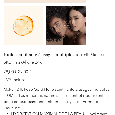
Huile scintillante à usages multiples 100 Ml-Makari
SKU
SKU :
mak#huile 24k
mak#huile
24k
Prix
Prix
79,00 €
29,00 €
d’origine
promotionnel
TVA Incluse
Makari 24k Rose Gold Huile scintillante à usages multiples
100Ml. - Les minéraux naturels illuminent et nourrissent la
peau en exposant une finition chatoyante - Formule
luxueuse
HYDRATATION MAXIMALE DE LA PEAU - l'hydratant