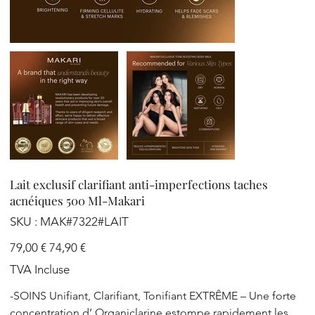
Lait exclusif clarifiant anti-imperfections taches
acnéiques 500 Ml-Makari
SKU
SKU :
MAK#7322#LAIT
MAK#7322#LAIT
Prix
Prix
79,00 €
74,90 €
d’origine
promotionnel
TVA Incluse
-SOINS Unifiant, Clarifiant, Tonifiant EXTRÊME – Une forte
concentration d’ Organiclarine estompe rapidement les