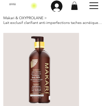
OQQEE
Makari & OXYPROLANE
>
Lait exclusif clarifiant anti-imperfections taches acnéiques 500 Ml-Makari