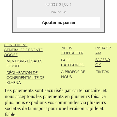
Prix original
Prix promotionnel
59,00 €
31,99 €
TVA Incluse
Ajouter au panier
New
New
New
New
New
New
New
New
New
New
New
New
New
New
CONDITIONS
NOUS
INSTAGR
GÉNÉRALES DE VENTE
CONTACTER
AM
OQQEE
FACEBO
PAGE
MENTIONS LÉGALES
OK
CATEGORIES
OQQEE
A PROPOS DE
TIKTOK
DÉCLARATION DE
NOUS
CONFIDENTIALITÉ DE
KLARNA
Les paiements sont sécurisés par carte bancaire, et
nous acceptons les paiements en plusieurs fois. De
plus, nous expédions vos commandes via plusieurs
sociétés de transport pour une livraison rapide et
fiable.