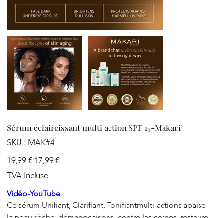
Sérum éclaircissant multi action SPF 15-Makari
SKU
SKU :
MAK#4
MAK#4
Prix
Prix
19,99 €
17,99 €
d’origine
promotionnel
TVA Incluse
Vidéo-YouTube
Ce sérum Unifiant, Clarifiant, Tonifiantmulti-actions apaise
la peau sèche, démangeaisons, contre les cernes, restaure