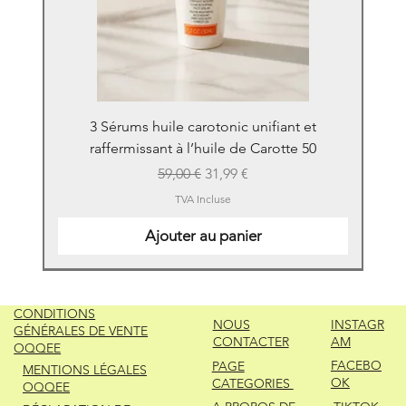
3 Sérums huile carotonic unifiant et
raffermissant à l’huile de Carotte 50
Prix original
Prix promotionnel
59,00 €
31,99 €
TVA Incluse
Ajouter au panier
New
New
New
New
New
New
New
New
New
New
New
New
New
New
CONDITIONS
NOUS
INSTAGR
GÉNÉRALES DE VENTE
CONTACTER
AM
OQQEE
FACEBO
PAGE
MENTIONS LÉGALES
OK
CATEGORIES
OQQEE