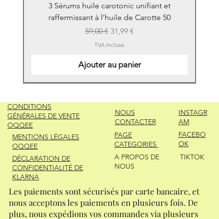
3 Sérums huile carotonic unifiant et
raffermissant à l’huile de Carotte 50
Prix original
Prix promotionnel
59,00 €
31,99 €
TVA Incluse
Ajouter au panier
New
New
New
New
New
New
New
New
New
New
New
New
New
New
CONDITIONS
NOUS
INSTAGR
GÉNÉRALES DE VENTE
CONTACTER
AM
OQQEE
FACEBO
PAGE
MENTIONS LÉGALES
OK
CATEGORIES
OQQEE
A PROPOS DE
TIKTOK
DÉCLARATION DE
NOUS
CONFIDENTIALITÉ DE
KLARNA
Les paiements sont sécurisés par carte bancaire, et
nous acceptons les paiements en plusieurs fois. De
plus, nous expédions vos commandes via plusieurs