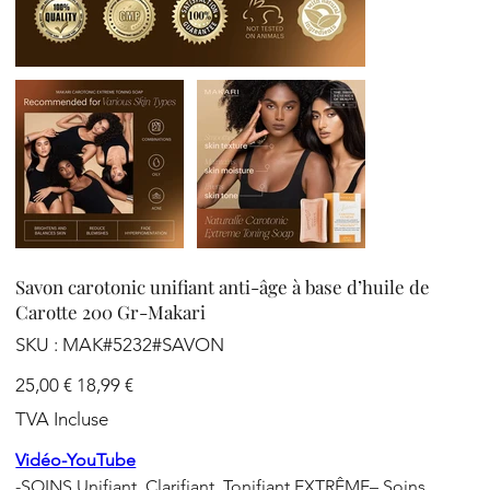
Savon carotonic unifiant anti-âge à base d’huile de
Carotte 200 Gr-Makari
SKU
SKU :
MAK#5232#SAVON
MAK#5232#SAVON
Prix
Prix
25,00 €
18,99 €
d’origine
promotionnel
TVA Incluse
Vidéo-YouTube
-SOINS Unifiant, Clarifiant, Tonifiant EXTRÊME– Soins