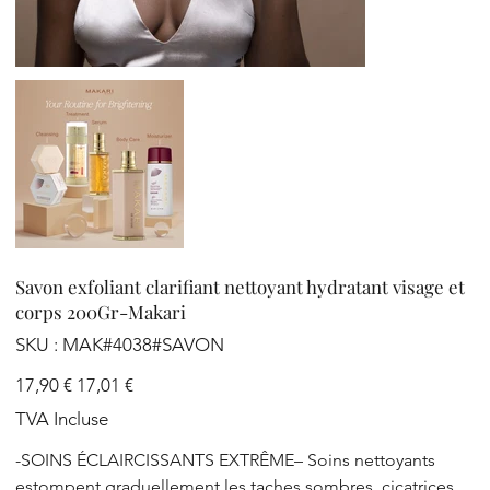
Savon exfoliant clarifiant nettoyant hydratant visage et
corps 200Gr-Makari
SKU
SKU :
MAK#4038#SAVON
MAK#4038#SAVON
Prix
Prix
17,90 €
17,01 €
d’origine
promotionnel
TVA Incluse
-SOINS ÉCLAIRCISSANTS EXTRÊME– Soins nettoyants
estompent graduellement les taches sombres, cicatrices