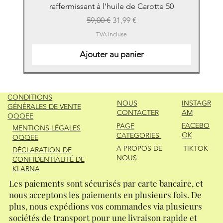
raffermissant à l’huile de Carotte 50
Prix original
Prix promotionnel
59,00 €
31,99 €
TVA Incluse
Ajouter au panier
New
New
New
New
New
New
New
New
New
New
New
New
New
New
CONDITIONS
NOUS
INSTAGR
GÉNÉRALES DE VENTE
CONTACTER
AM
OQQEE
FACEBO
PAGE
MENTIONS LÉGALES
OK
CATEGORIES
OQQEE
A PROPOS DE
TIKTOK
DÉCLARATION DE
NOUS
CONFIDENTIALITÉ DE
KLARNA
Les paiements sont sécurisés par carte bancaire, et
nous acceptons les paiements en plusieurs fois. De
plus, nous expédions vos commandes via plusieurs
sociétés de transport pour une livraison rapide et