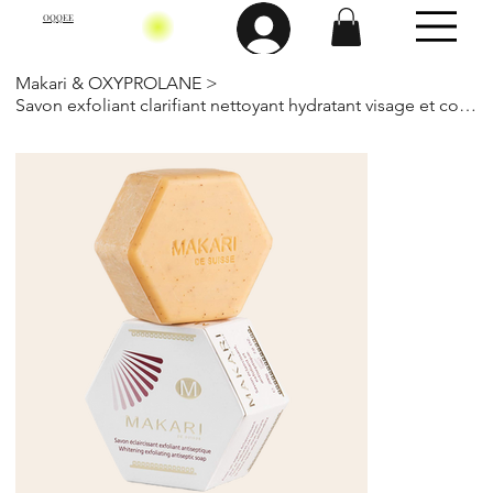
OQQEE
Makari & OXYPROLANE
>
Savon exfoliant clarifiant nettoyant hydratant visage et corps 200Gr-Makari