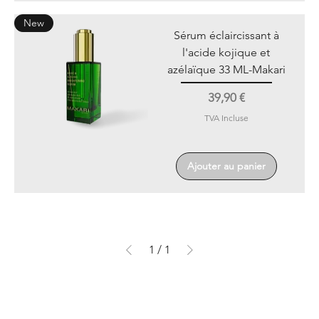
New
Sérum éclaircissant à
l'acide kojique et
azélaïque 33 ML-Makari
Prix
39,90 €
TVA Incluse
Ajouter au panier
1
/
1