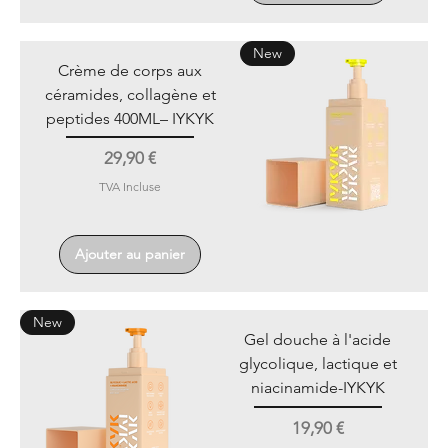
New
Crème de corps aux
céramides, collagène et
peptides 400ML– IYKYK
Prix
29,90 €
TVA Incluse
Ajouter au panier
New
Gel douche à l'acide
glycolique, lactique et
niacinamide-IYKYK
Prix
19,90 €