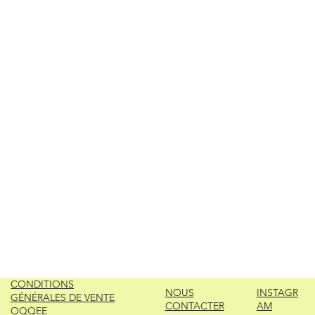
CONDITIONS
NOUS
INSTAGR
GÉNÉRALES DE VENTE
CONTACTER
AM
OQQEE