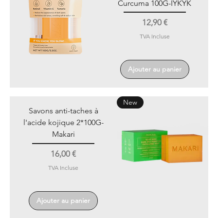
Curcuma 100G-IYKYK
Prix
12,90 €
TVA Incluse
Ajouter au panier
New
Savons anti-taches à
l'acide kojique 2*100G-
Makari
Prix
16,00 €
TVA Incluse
Ajouter au panier