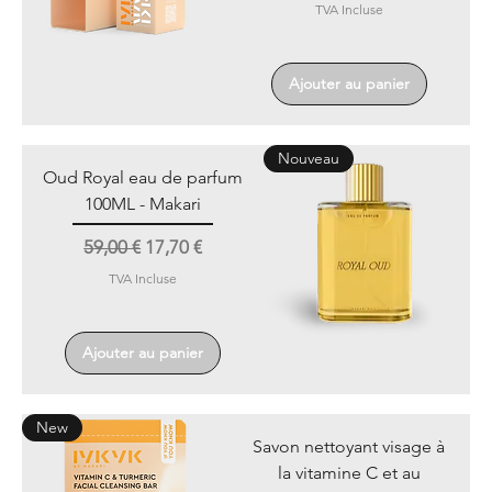
TVA Incluse
Ajouter au panier
Nouveau
Oud Royal eau de parfum
100ML - Makari
Prix original
Prix promotionnel
59,00 €
17,70 €
TVA Incluse
Ajouter au panier
New
Savon nettoyant visage à
la vitamine C et au