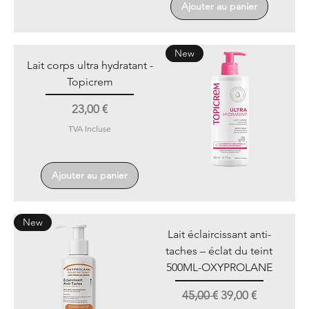
Ajouter au panier
New
Lait corps ultra hydratant -
Topicrem
Prix
23,00 €
TVA Incluse
Ajouter au panier
New
Lait éclaircissant anti-
taches – éclat du teint
500ML-OXYPROLANE
Prix original
Prix promotionne
45,00 €
39,00 €