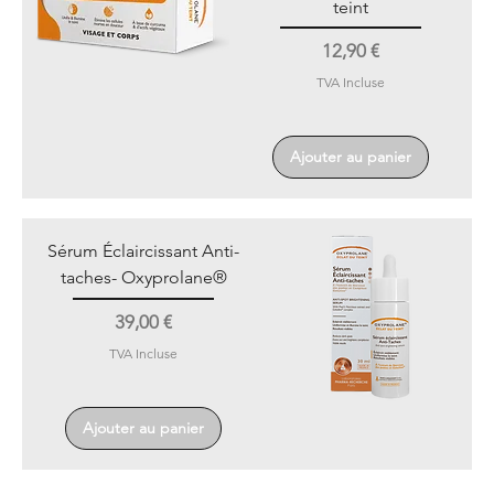
teint
Prix
12,90 €
TVA Incluse
Ajouter au panier
Sérum Éclaircissant Anti-
taches- Oxyprolane®
Prix
39,00 €
TVA Incluse
Ajouter au panier