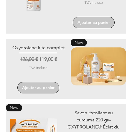
TVA Incluse
Ajouter au panier
New
Oxyprolane kite complet
Prix original
Prix promotionnel
126,00 €
119,00 €
TVA Incluse
Ajouter au panier
New
Savon Exfoliant au
curcuma 220 gr–
OXYPROLANE® Éclat du