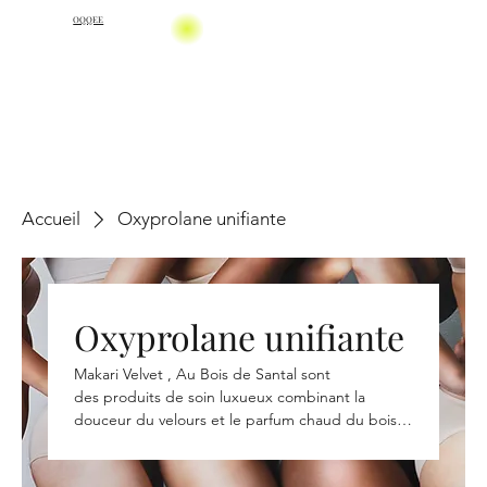
OQQEE
Accueil
Oxyprolane unifiante
Oxyprolane unifiante
Makari Velvet , Au Bois de Santal sont
des produits de soin luxueux combinant la
douceur du velours et le parfum chaud du bois
de santal. Le bois de santal est apprécié pour
son arôme boisé et ses propriétés apaisantes,