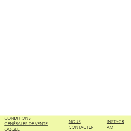
CONDITIONS
NOUS
INSTAGR
GÉNÉRALES DE VENTE
CONTACTER
AM
OQQEE