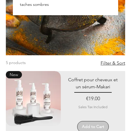
taches sombres
5 products
Filter & Sort
New
Coffret pour cheveux et
un sérum-Makari
Price
€19.00
Sales Tax Included
Add to Cart