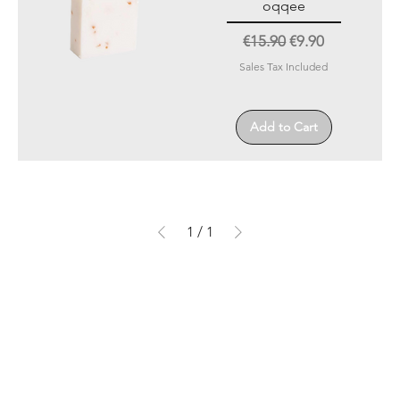
oqqee
Regular Price
Sale Price
€15.90
€9.90
Sales Tax Included
Add to Cart
1
/
1