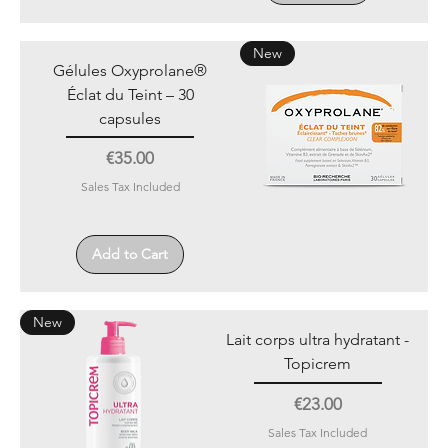
New
Gélules Oxyprolane®
Éclat du Teint – 30
capsules
Price
€35.00
Sales Tax Included
Add to Cart
New
Lait corps ultra hydratant -
Topicrem
Price
€23.00
Sales Tax Included