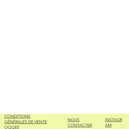
CONDITIONS
NOUS
INSTAGR
GÉNÉRALES DE VENTE
CONTACTER
AM
OQQEE