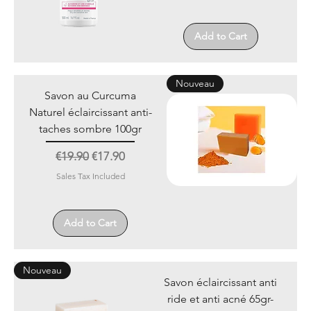
Add to Cart
Nouveau
Savon au Curcuma
Naturel éclaircissant anti-
taches sombre 100gr
Regular Price
Sale Price
€19.90
€17.90
Sales Tax Included
Add to Cart
Nouveau
Savon éclaircissant anti
ride et anti acné 65gr-