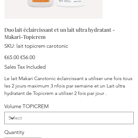
Duo lait éclaircissant et un lait ultra hydratant -
Makari-Topicrem
SKU
SKU:
lait topicrem carotonic
lait
topicrem
carotonic
Original
Sale
€65.00
€56.00
price
price
Sales Tax Included
Le lait Makari Carotonic éclaircissant a utiliser une fois tous
les 2 jours maximum 3 nfois par semaine et un Lait ultra
hydratant de Topicrem a utiliser 2 fois par jour .
Volume TOPICREM
Quantity