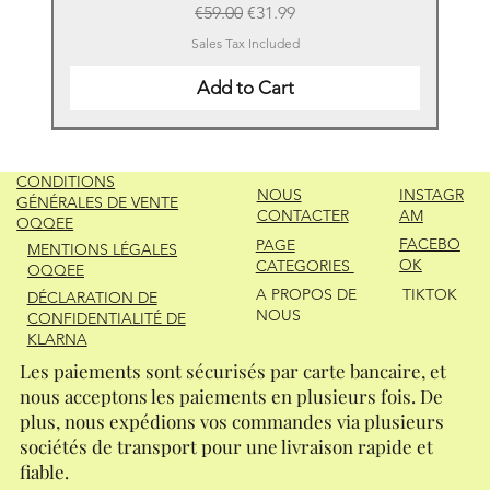
Regular Price
Sale Price
€59.00
€31.99
Sales Tax Included
Add to Cart
New
New
New
New
New
New
New
New
New
New
New
New
New
New
CONDITIONS
NOUS
INSTAGR
GÉNÉRALES DE VENTE
CONTACTER
AM
OQQEE
FACEBO
PAGE
MENTIONS LÉGALES
OK
CATEGORIES
OQQEE
A PROPOS DE
TIKTOK
DÉCLARATION DE
NOUS
CONFIDENTIALITÉ DE
KLARNA
Les paiements sont sécurisés par carte bancaire, et
nous acceptons les paiements en plusieurs fois. De
plus, nous expédions vos commandes via plusieurs
sociétés de transport pour une livraison rapide et
fiable.