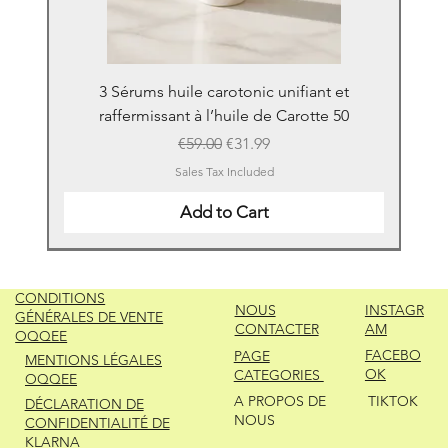
3 Sérums huile carotonic unifiant et
raffermissant à l’huile de Carotte 50
Regular Price
Sale Price
€59.00
€31.99
Sales Tax Included
Add to Cart
New
New
New
New
New
New
New
New
New
New
New
New
New
New
CONDITIONS
NOUS
INSTAGR
GÉNÉRALES DE VENTE
CONTACTER
AM
OQQEE
FACEBO
PAGE
MENTIONS LÉGALES
OK
CATEGORIES
OQQEE
A PROPOS DE
TIKTOK
DÉCLARATION DE
NOUS
CONFIDENTIALITÉ DE
KLARNA