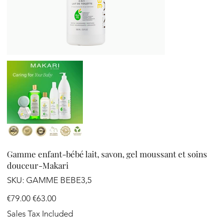
Gamme enfant-bébé lait, savon, gel moussant et soins
douceur-Makari
SKU
SKU:
GAMME BEBE3,5
GAMME
BEBE3,5
Original
Sale
€79.00
€63.00
price
price
Sales Tax Included