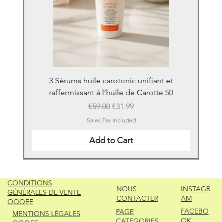
3 Sérums huile carotonic unifiant et
raffermissant à l’huile de Carotte 50
Regular Price
Sale Price
€59.00
€31.99
Sales Tax Included
Add to Cart
New
New
New
New
New
New
New
New
New
New
New
New
New
New
CONDITIONS
NOUS
INSTAGR
GÉNÉRALES DE VENTE
CONTACTER
AM
OQQEE
FACEBO
PAGE
MENTIONS LÉGALES
OK
CATEGORIES