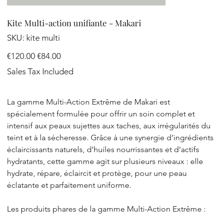
Kite Multi-action unifiante - Makari
SKU
SKU:
kite multi
kite
multi
Original
Sale
€120.00
€84.00
price
price
Sales Tax Included
La gamme Multi-Action Extrême de Makari est
spécialement formulée pour offrir un soin complet et
intensif aux peaux sujettes aux taches, aux irrégularités du
teint et à la sécheresse. Grâce à une synergie d’ingrédients
éclaircissants naturels, d’huiles nourrissantes et d’actifs
hydratants, cette gamme agit sur plusieurs niveaux : elle
hydrate, répare, éclaircit et protège, pour une peau
éclatante et parfaitement uniforme.
Les produits phares de la gamme Multi-Action Extrême :