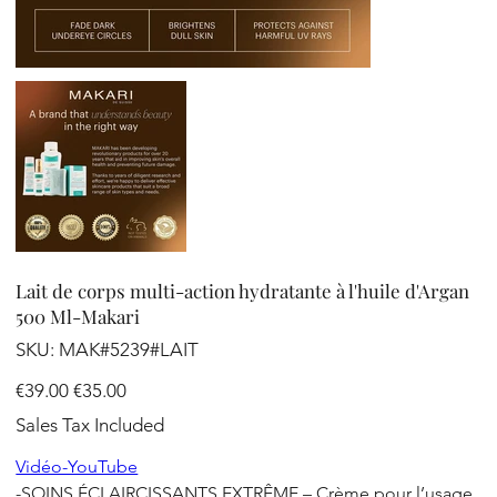
Lait de corps multi-action hydratante à l'huile d'Argan
500 Ml-Makari
SKU
SKU:
MAK#5239#LAIT
MAK#5239#LAIT
Original
Sale
€39.00
€35.00
price
price
Sales Tax Included
Vidéo-YouTube
-SOINS ÉCLAIRCISSANTS EXTRÊME – Crème pour l’usage