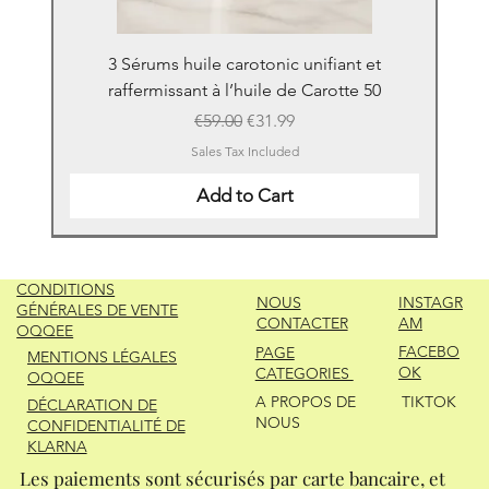
3 Sérums huile carotonic unifiant et
raffermissant à l’huile de Carotte 50
Regular Price
Sale Price
€59.00
€31.99
Sales Tax Included
Add to Cart
New
New
New
New
New
New
New
New
New
New
New
New
New
New
CONDITIONS
NOUS
INSTAGR
GÉNÉRALES DE VENTE
CONTACTER
AM
OQQEE
FACEBO
PAGE
MENTIONS LÉGALES
OK
CATEGORIES
OQQEE
A PROPOS DE
TIKTOK
DÉCLARATION DE
NOUS
CONFIDENTIALITÉ DE
KLARNA
Les paiements sont sécurisés par carte bancaire, et