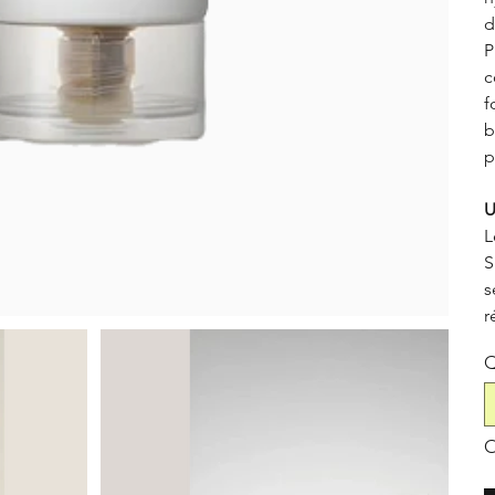
d
P
c
f
b
p
U
L
S
s
r
Q
O