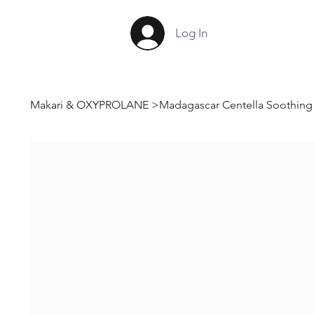
Log In
Makari & OXYPROLANE
>
Madagascar Centella Soothin