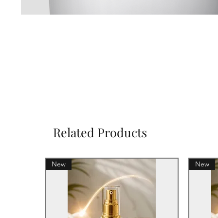
Related Products
New
New