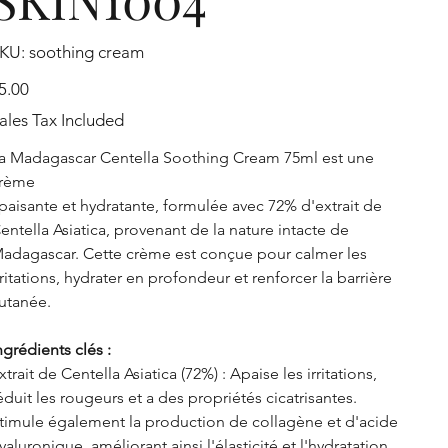
SKU
KU:
soothing cream
soothing
cream
ice
5.00
ales Tax Included
a Madagascar Centella Soothing Cream 75ml est une
rème
paisante et hydratante, formulée avec 72% d'extrait de
entella Asiatica, provenant de la nature intacte de
adagascar. Cette crème est conçue pour calmer les
rritations, hydrater en profondeur et renforcer la barrière
utanée.
ngrédients clés :
xtrait de Centella Asiatica (72%) : Apaise les irritations,
éduit les rougeurs et a des propriétés cicatrisantes.
timule également la production de collagène et d'acide
yaluronique, améliorant ainsi l'élasticité et l'hydratation