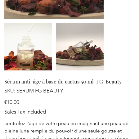
Sérum anti-âge à base de cactus 50 ml-FG-Beauty
SKU
SKU:
SERUM FG BEAUTY
SERUM
FG
BEAUTY
Price
€10.00
Sales Tax Included
contrôlez l'âge de votre peau en imaginant une peau de
pleine lune remplie du pouvoir d'une seule goutte et
d'une herbe millénaire hautement concentrée. Le sérum