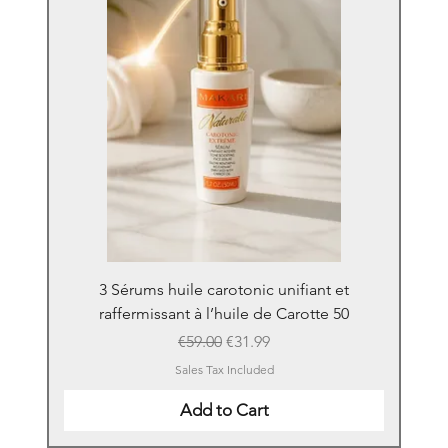
3 Sérums huile carotonic unifiant et
raffermissant à l’huile de Carotte 50
Regular Price
Sale Price
€59.00
€31.99
Sales Tax Included
Add to Cart