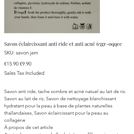
Savon éclaircissant anti ride et anti acné 65gr-oqqee
SKU
SKU:
savon jam
savon
jam
Original
Sale
€15.90
€9.90
price
price
Sales Tax Included
Savon anti ride, tache sombre et acné natuel au lait de riz.
Savon au lait de riz, Savon de nettoyage blanchissant
hydratant pour la peau à base de plantes naturelles
thaïlandaises, Savon éclaircissant pour la peau au
collagène
À propos de cet article