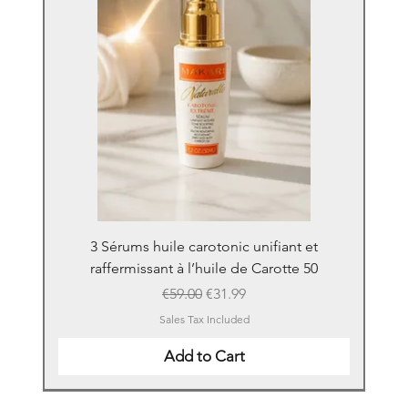
3 Sérums huile carotonic unifiant et
raffermissant à l’huile de Carotte 50
Regular Price
Sale Price
€59.00
€31.99
Sales Tax Included
Add to Cart
New
New
New
New
New
New
New
New
New
New
New
New
New
New