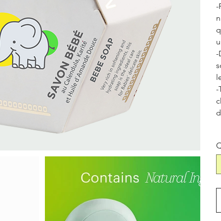
-
n
q
u
-
s
l
-
c
d
Q