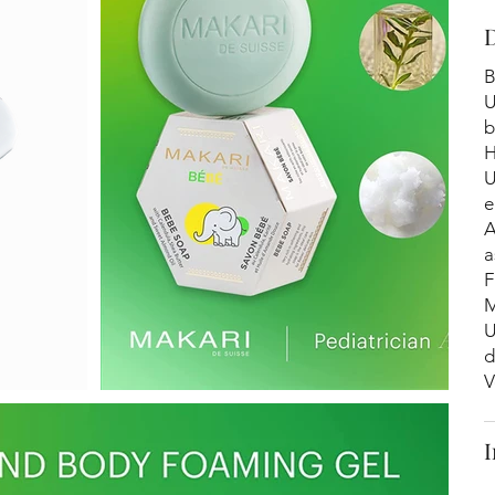
B
U
b
H
U
e
A
a
F
M
U
d
V
I