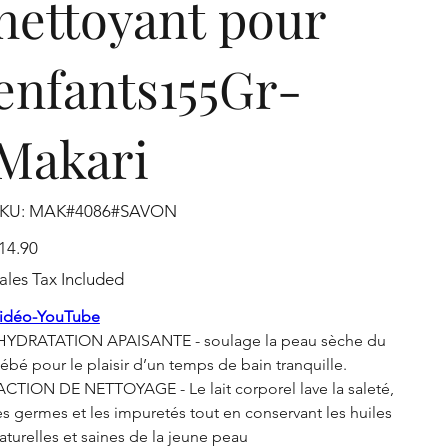
nettoyant pour
enfants155Gr-
Makari
SKU
KU:
MAK#4086#SAVON
MAK#4086#SAVON
ice
14.90
ales Tax Included
idéo-YouTube
HYDRATATION APAISANTE - soulage la peau sèche du
ébé pour le plaisir d’un temps de bain tranquille.
ACTION DE NETTOYAGE - Le lait corporel lave la saleté,
es germes et les impuretés tout en conservant les huiles
aturelles et saines de la jeune peau